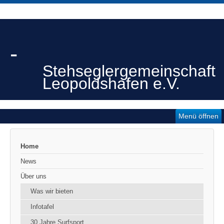
-
Stehseglergemeinschaft
Leopoldshafen e.V.
Menü öffnen
Home
News
Über uns
Was wir bieten
Infotafel
30 Jahre Surfsport