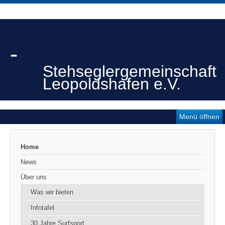
-
Stehseglergemeinschaft
Leopoldshafen e.V.
Menü öffnen
Home
News
Über uns
Was wir bieten
Infotafel
30 Jahre Surfsport