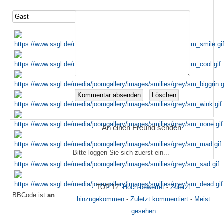
An einen Freund senden
Bitte loggen Sie sich zuerst ein...
TOP 12:
Hoch bewertet
-
Zuletzt
BBCode ist
an
hinzugekommen
-
Zuletzt kommentiert
-
Meist
gesehen