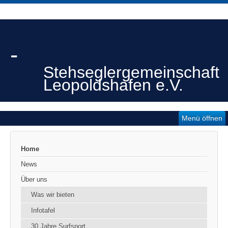
-
Stehseglergemeinschaft
Leopoldshafen e.V.
Menü öffnen
Home
News
Über uns
Was wir bieten
Infotafel
30 Jahre Surfsport