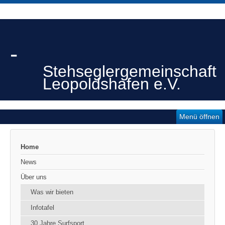
-
Stehseglergemeinschaft
Leopoldshafen e.V.
Menü öffnen
Home
News
Über uns
Was wir bieten
Infotafel
30 Jahre Surfsport