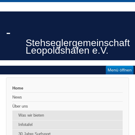
-
Stehseglergemeinschaft
Leopoldshafen e.V.
Menü öffnen
Home
News
Über uns
Was wir bieten
Infotafel
30 Jahre Surfsport