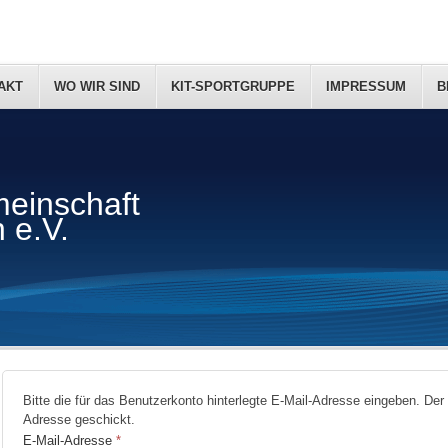
AKT
WO WIR SIND
KIT-SPORTGRUPPE
IMPRESSUM
B
einschaft
 e.V.
Bitte die für das Benutzerkonto hinterlegte E-Mail-Adresse eingeben. De
Adresse geschickt.
E-Mail-Adresse
*