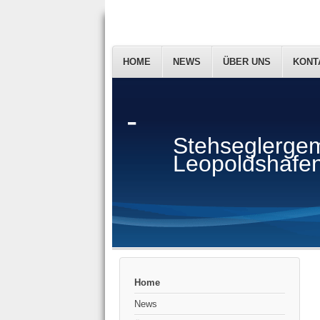
HOME
NEWS
ÜBER UNS
KONT
-
Stehseglergem
Leopoldshafen
Home
News