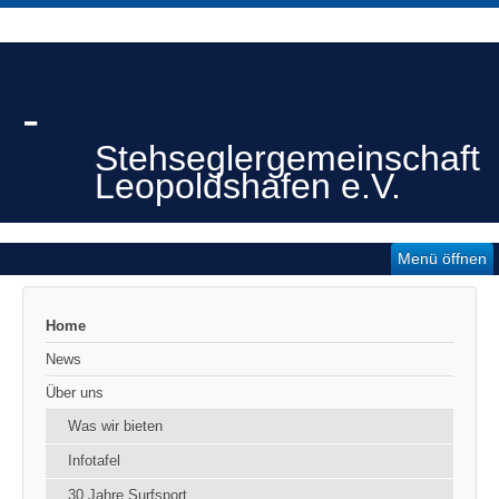
-
Stehseglergemeinschaft
Leopoldshafen e.V.
Menü öffnen
Home
News
Über uns
Was wir bieten
Infotafel
30 Jahre Surfsport