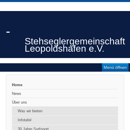
-
Stehseglergemeinschaft
Leopoldshafen e.V.
Menü öffnen
Home
News
Über uns
Was wir bieten
Infotafel
30 Jahre Surfsport